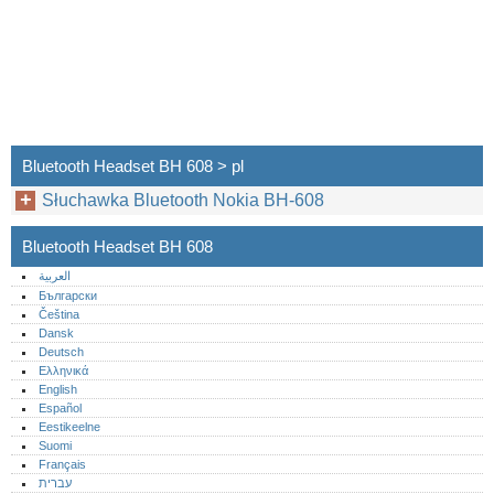
Bluetooth Headset BH 608 > pl
Słuchawka Bluetooth Nokia BH-608
Bluetooth Headset BH 608
العربية
Български
Čeština
Dansk
Deutsch
Ελληνικά
English
Español
Eestikeelne
Suomi
Français
עברית